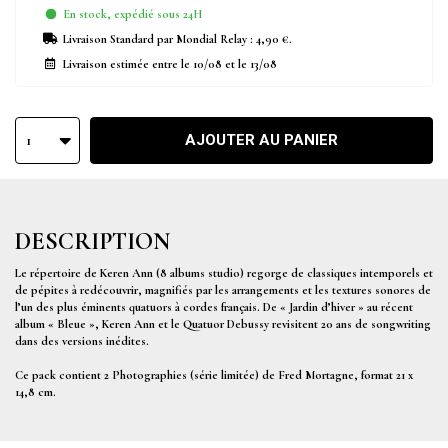
En stock, expédié sous 24H
Livraison Standard
par Mondial Relay :
4,90 €
.
Livraison estimée entre le
10/08
et le
13/08
AJOUTER AU PANIER
1
DESCRIPTION
Le répertoire de Keren Ann (8 albums studio) regorge de classiques intemporels et
de pépites à redécouvrir, magnifiés par les arrangements et les textures sonores de
l’un des plus éminents quatuors à cordes français. De « Jardin d’hiver » au récent
album « Bleue », Keren Ann et le Quatuor Debussy revisitent 20 ans de songwriting
dans des versions inédites.
Ce pack contient 2 Photographies (série limitée) de Fred Mortagne, format 21 x
14,8 cm.