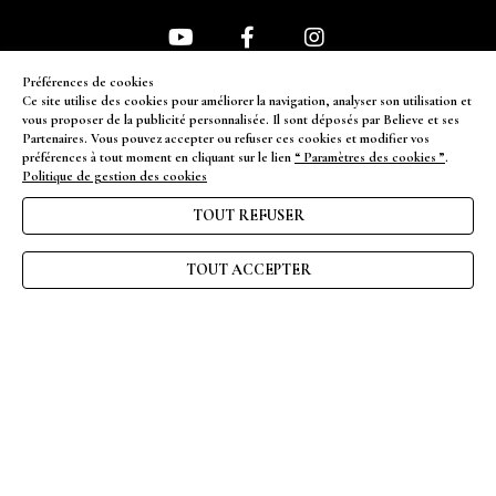
Préférences de cookies
NEWSLETTER
Ce site utilise des cookies pour améliorer la navigation, analyser son utilisation et
vous proposer de la publicité personnalisée. Il sont déposés par Believe et ses
Partenaires. Vous pouvez accepter ou refuser ces cookies et modifier vos
ENVOYER
préférences à tout moment en cliquant sur le lien
“ Paramètres des cookies ”
.
Politique de gestion des cookies
TOUT REFUSER
FAQ
CGV
TOUT ACCEPTER
Nous contacter
Mentions légales
Gérer les cookies
Politique de confidentialité