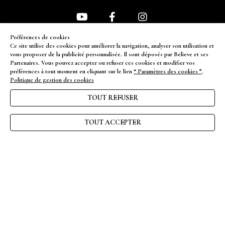
Préférences de cookies
NEWSLETTER
Ce site utilise des cookies pour améliorer la navigation, analyser son utilisation et
vous proposer de la publicité personnalisée. Il sont déposés par Believe et ses
Partenaires. Vous pouvez accepter ou refuser ces cookies et modifier vos
ENVOYER
préférences à tout moment en cliquant sur le lien
“ Paramètres des cookies ”
.
Politique de gestion des cookies
TOUT REFUSER
FAQ
CGV
TOUT ACCEPTER
Nous contacter
Mentions légales
Gérer les cookies
Politique de confidentialité