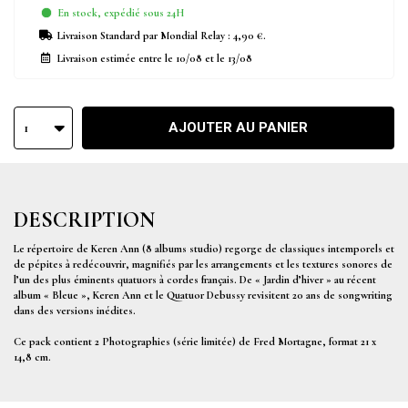
En stock, expédié sous 24H
Livraison Standard
par Mondial Relay :
4,90 €
.
Livraison estimée entre le
10/08
et le
13/08
AJOUTER AU PANIER
1
DESCRIPTION
Le répertoire de Keren Ann (8 albums studio) regorge de classiques intemporels et
de pépites à redécouvrir, magnifiés par les arrangements et les textures sonores de
l’un des plus éminents quatuors à cordes français. De « Jardin d’hiver » au récent
album « Bleue », Keren Ann et le Quatuor Debussy revisitent 20 ans de songwriting
dans des versions inédites.
Ce pack contient 2 Photographies (série limitée) de Fred Mortagne, format 21 x
14,8 cm.