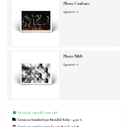
Photo Couleurs
1
Quantité :
Photo N&B
1
Quantité :
En stock, expédié sous 24H
Livraison Standard
par Mondial Relay :
4,90 €
.
Livraison estimée entre le
07/08
et le
12/08