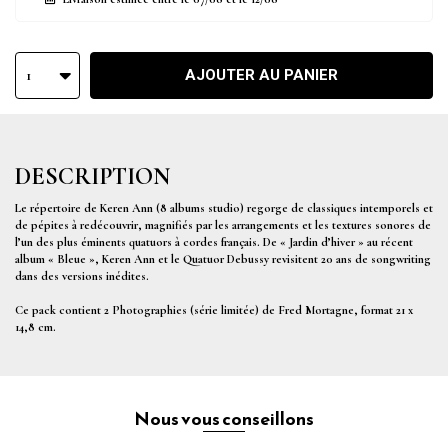
AJOUTER AU PANIER
1
DESCRIPTION
Le répertoire de Keren Ann (8 albums studio) regorge de classiques intemporels et
de pépites à redécouvrir, magnifiés par les arrangements et les textures sonores de
l’un des plus éminents quatuors à cordes français. De « Jardin d’hiver » au récent
album « Bleue », Keren Ann et le Quatuor Debussy revisitent 20 ans de songwriting
dans des versions inédites.
Ce pack contient 2 Photographies (série limitée) de Fred Mortagne, format 21 x
14,8 cm.
Nous vous conseillons