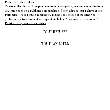
Préférences de cookies
NEWSLETTER
Ce site utilise des cookies pour améliorer la navigation, analyser son utilisation et
vous proposer de la publicité personnalisée. Il sont déposés par Believe et ses
Partenaires. Vous pouvez accepter ou refuser ces cookies et modifier vos
ENVOYER
préférences à tout moment en cliquant sur le lien
“ Paramètres des cookies ”
.
Politique de gestion des cookies
TOUT REFUSER
FAQ
CGV
TOUT ACCEPTER
Nous contacter
Mentions légales
Gérer les cookies
Politique de confidentialité
© Believe